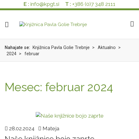
Skok
izjava
E :
info@kpgt.si
T :
+386 (0)7 348 2111
na
o
glavno
dostopnosti
vsebino
Nahajate se:
Knjižnica Pavla Golie Trebnje
>
Aktualno
>
2024
>
februar
Mesec: februar 2024
28.02.2024
Mateja
Naše knjižnice bojo zaprte