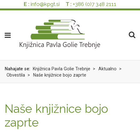
Skok
izjava
E :
info@kpgt.si
T :
+386 (0)7 348 2111
na
o
glavno
dostopnosti
vsebino
Nahajate se:
Knjižnica Pavla Golie Trebnje
>
Aktualno
>
Obvestila
>
Naše knjižnice bojo zaprte
Naše knjižnice bojo
zaprte