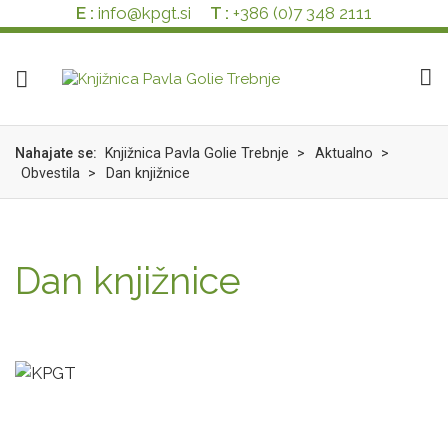
E :
info@kpgt.si
T :
+386 (0)7 348 2111
Nahajate se:
Knjižnica Pavla Golie Trebnje
>
Aktualno
>
Obvestila
>
Dan knjižnice
Dan knjižnice