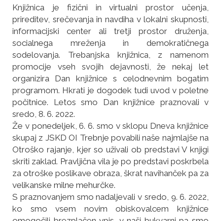
Knjižnica je fizični in virtualni prostor učenja,
prireditev, srečevanja in navdiha v lokalni skupnosti,
informacijski center ali tretji prostor druženja,
socialnega mreženja in demokratičnega
sodelovanja. Trebanjska knjižnica, z namenom
promocije vseh svojih dejavnosti, že nekaj let
organizira Dan knjižnice s celodnevnim bogatim
programom. Hkrati je dogodek tudi uvod v poletne
počitnice. Letos smo Dan knjižnice praznovali v
sredo, 8. 6. 2022.
Že v ponedeljek, 6. 6. smo v sklopu Dneva knjižnice
skupaj z JSKD OI Trebnje povabili naše najmlajše na
Otroško rajanje, kjer so uživali ob predstavi V knjigi
skriti zaklad. Pravljična vila je po predstavi poskrbela
za otroške poslikave obraza, škrat navihanček pa za
velikanske milne mehurčke.
S praznovanjem smo nadaljevali v sredo, 9. 6. 2022,
ko smo vsem novim obiskovalcem knjižnice
omogočili brezplačen vpis, v naši bukvarni pa smo