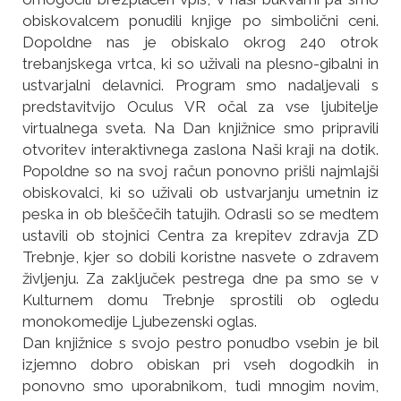
obiskovalcem ponudili knjige po simbolični ceni.
Dopoldne nas je obiskalo okrog 240 otrok
trebanjskega vrtca, ki so uživali na plesno-gibalni in
ustvarjalni delavnici. Program smo nadaljevali s
predstavitvijo Oculus VR očal za vse ljubitelje
virtualnega sveta. Na Dan knjižnice smo pripravili
otvoritev interaktivnega zaslona Naši kraji na dotik.
Popoldne so na svoj račun ponovno prišli najmlajši
obiskovalci, ki so uživali ob ustvarjanju umetnin iz
peska in ob bleščečih tatujih. Odrasli so se medtem
ustavili ob stojnici Centra za krepitev zdravja ZD
Trebnje, kjer so dobili koristne nasvete o zdravem
življenju. Za zaključek pestrega dne pa smo se v
Kulturnem domu Trebnje sprostili ob ogledu
monokomedije Ljubezenski oglas.
Dan knjižnice s svojo pestro ponudbo vsebin je bil
izjemno dobro obiskan pri vseh dogodkih in
ponovno smo uporabnikom, tudi mnogim novim,